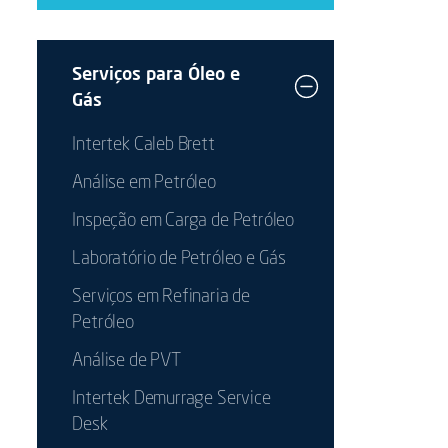
Serviços para Óleo e
Gás
Intertek Caleb Brett
Análise em Petróleo
Inspeção em Carga de Petróleo
Laboratório de Petróleo e Gás
Serviços em Refinaria de
Petróleo
Análise de PVT
Intertek Demurrage Service
Desk