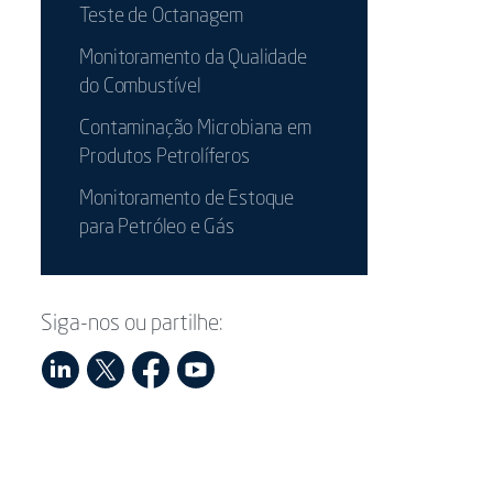
Teste de Octanagem
Monitoramento da Qualidade
do Combustível
Contaminação Microbiana em
Produtos Petrolíferos
Monitoramento de Estoque
para Petróleo e Gás
Siga-nos ou partilhe: