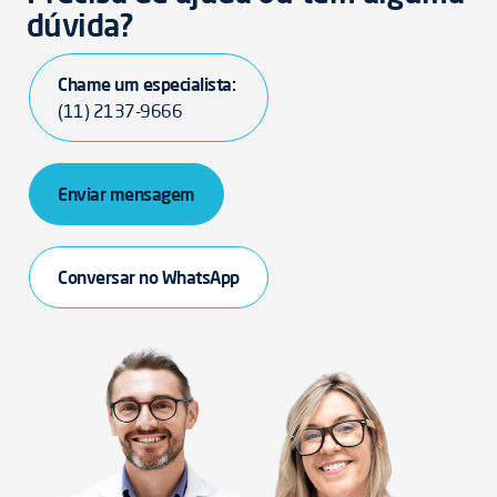
dúvida?
Chame um especialista:
(11) 2137-9666
Enviar mensagem
Conversar no WhatsApp