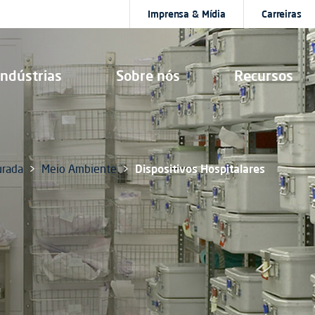
Imprensa & Mídia
Carreiras
Indústrias
Sobre nós
Recursos
urada
Meio Ambiente
Dispositivos Hospitalares