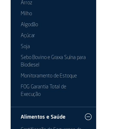
Arroz
Milho
Algodão
Açúcar
Soja
Sebo Bovino e Graxa Suína para
Biodiesel
Monitoramento de Estoque
FOG Garantia Total de
Execução
Alimentos e Saúde