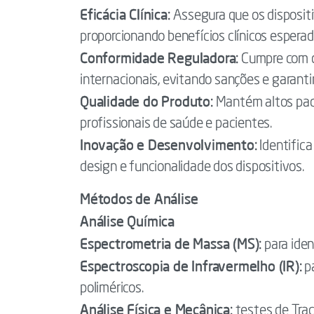
Eficácia Clínica:
Assegura que os disposit
proporcionando benefícios clínicos esperad
Conformidade Reguladora:
Cumpre com os
internacionais, evitando sanções e garant
Qualidade do Produto:
Mantém altos pad
profissionais de saúde e pacientes.
Inovação e Desenvolvimento:
Identifica
design e funcionalidade dos dispositivos.
Métodos de Análise
Análise Química
Espectrometria de Massa (MS):
para iden
Espectroscopia de Infravermelho (IR):
pa
poliméricos.
Análise Física e Mecânica:
testes de Traç