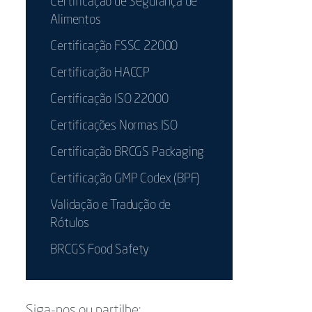
Certificação de Segurança de
Alimentos
Certificação FSSC 22000
Certificação HACCP
Certificação ISO 22000
Certificações Normas ISO
Certificação BRCGS Packaging
Certificação GMP Codex (BPF)
Validação e Tradução de
Rótulos
BRCGS Food Safety
Siga-nos ou partilhe: