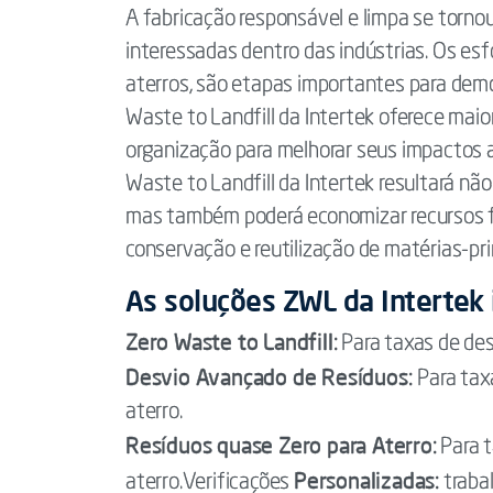
A fabricação responsável e limpa se torno
interessadas dentro das indústrias. Os esf
aterros, são etapas importantes para demo
Waste to Landfill da Intertek oferece maior
organização para melhorar seus impactos
Waste to Landfill da Intertek resultará nã
mas também poderá economizar recursos fís
conservação e reutilização de matérias-pr
As soluções ZWL da Intertek
Zero Waste to Landfill:
Para taxas de des
Desvio Avançado de Resíduos:
Para tax
aterro.
Resíduos quase Zero para Aterro:
Para t
Personalizadas:
aterro.Verificações
traba