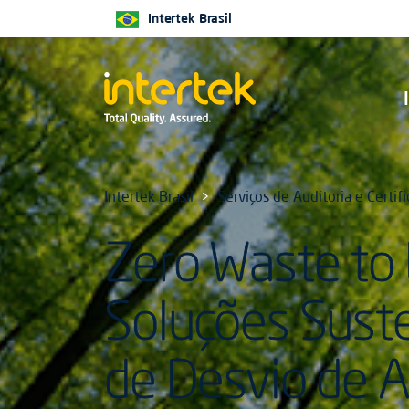
Intertek Brasil
Intertek Brasil
Serviços de Auditoria e Certif
Zero Waste to L
Soluções Sust
de Desvio de A