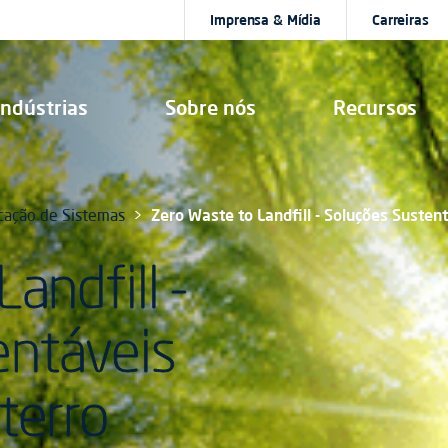
Imprensa & Mídia
Carreiras
Indústrias
Sobre nós
Recursos
icação de Sistemas
Zero Waste to Landfill - Soluções Susten
andfill -
entáveis
terro