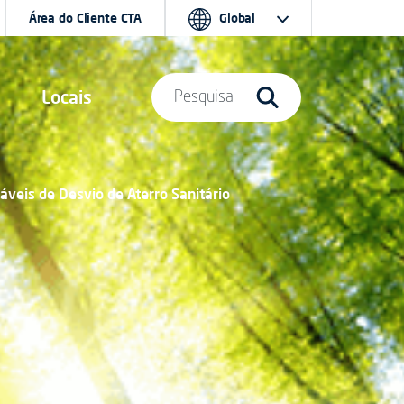
Área do Cliente CTA
Global
Locais
Pesquisa
táveis de Desvio de Aterro Sanitário