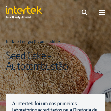
Back to Energia & Commodities
Seed Cake -
Autocombustão
A Intertek foi um dos primeiros
laboratórios acreditados pela Diretoria de