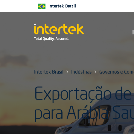
Intertek Brasil
Intertek Brasil
Indústrias
Governos e Comé
Exportação de
para Arábia Sa