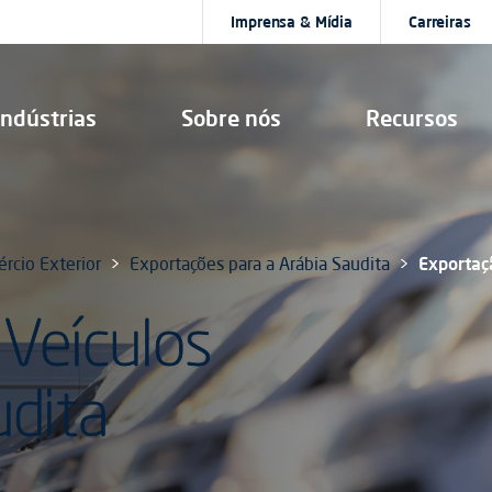
Imprensa & Mídia
Carreiras
Indústrias
Sobre nós
Recursos
rcio Exterior
Exportações para a Arábia Saudita
Exportaç
 Veículos
udita