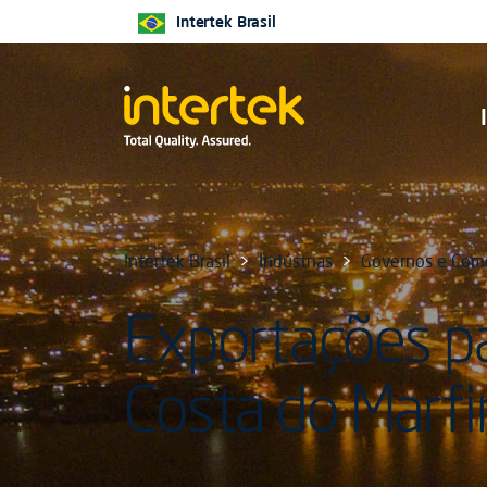
Intertek Brasil
Intertek Brasil
Indústrias
Governos e Comé
Exportações pa
Costa do Marf