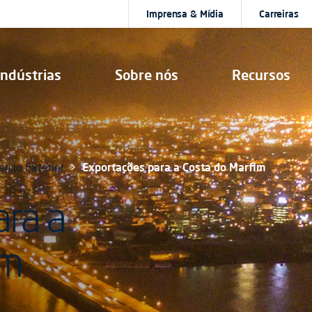
Imprensa & Mídia
Carreiras
Indústrias
Sobre nós
Recursos
rcio Exterior
Exportações para a Costa do Marfim
ra a
im