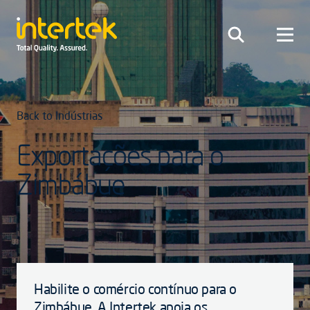
Back to Indústrias
Exportações para o
Zimbábue
Habilite o comércio contínuo para o
Zimbábue. A Intertek apoia os