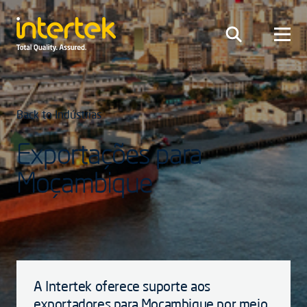
Back to Indústrias
Exportações para
Moçambique
A Intertek oferece suporte aos
exportadores para Moçambique por meio